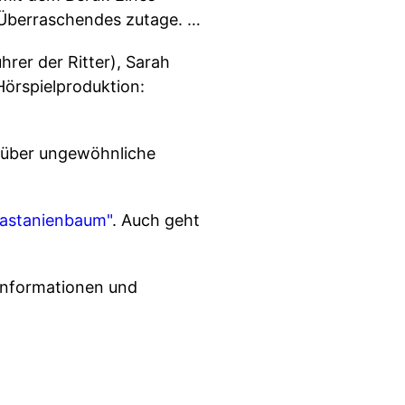
 Überraschendes zutage. …
rer der Ritter), Sarah
Hörspielproduktion:
n über ungewöhnliche
Kastanienbaum"
. Auch geht
informationen und